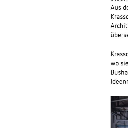
Aus d
Krasso
Archi
übers
Krasso
wo sie
Bushal
Ideen