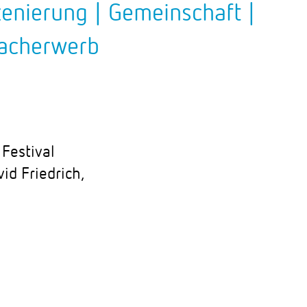
zenierung | Gemeinschaft |
racherwerb
Festival
id Friedrich,