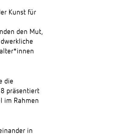
er Kunst für
fanden den Mut,
ndwerkliche
talter*innen
e die
8 präsentiert
tel im Rahmen
einander in