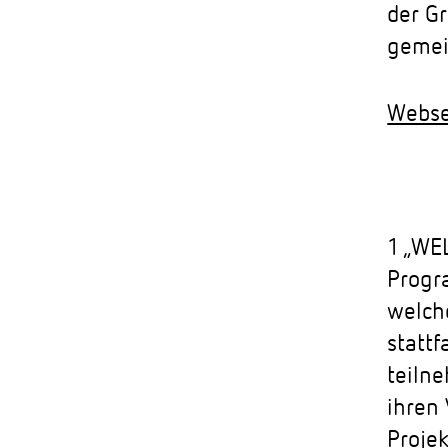
der G
gemei
Webse
1 „WE
Progr
welch
stattf
teiln
ihren
Proje