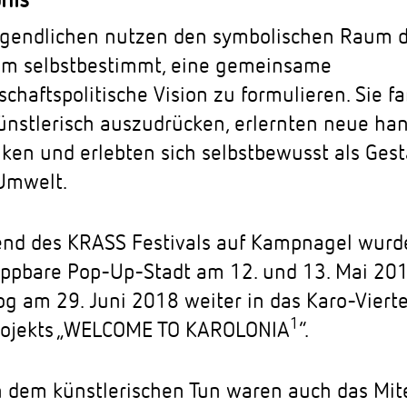
nis
ugendlichen nutzen den symbolischen Raum d
 um selbstbestimmt, eine gemeinsame
schaftspolitische Vision zu formulieren. Sie 
künstlerisch auszudrücken, erlernten neue ha
iken und erlebten sich selbstbewusst als Ges
 Umwelt.
nd des KRASS Festivals auf Kampnagel wurd
appbare Pop-Up-Stadt am 12. und 13. Mai 201
og am 29. Juni 2018 weiter in das Karo-Vier
1
rojekts „WELCOME TO KAROLONIA
“.
 dem künstlerischen Tun waren auch das Mit