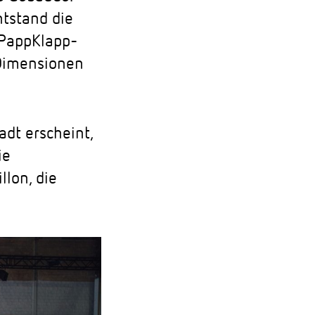
ntstand die
 Papp­Klapp­
 Dimensionen
adt erscheint,
ie
llon, die