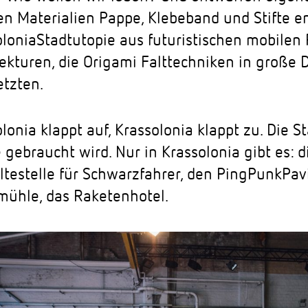
en Materialien Pappe, Klebeband und Stifte e
lonia­Stadtutopie aus futuristischen mobilen
tekturen, die Origami Falttechniken in große
etzten.
lonia klappt auf, Krassolonia klappt zu. Die St
 gebraucht wird. Nur in Krassolonia gibt es: d
testelle für Schwarzfahrer, den Ping­Punk­Pavi
mühle, das Raketenhotel.