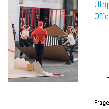
Utop
Öffe
Frage