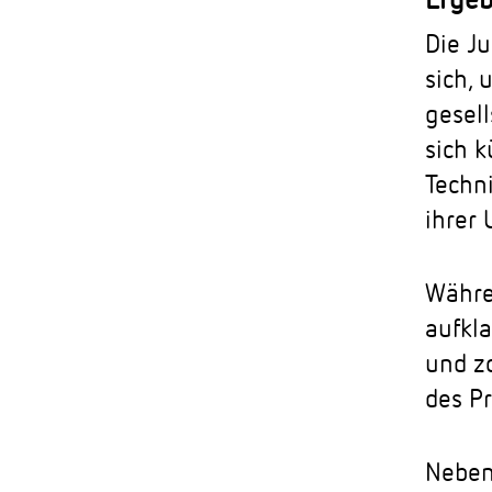
Ergeb
Die J
sich,
gesell
sich 
Techn
ihrer
Währe
aufkl
und z
des P
Neben