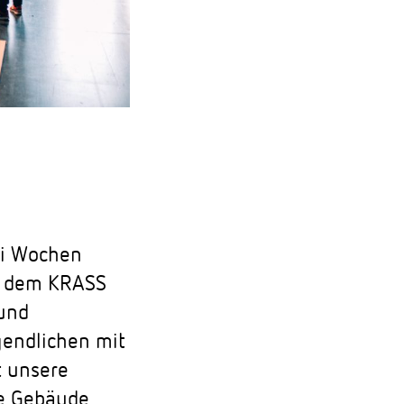
ei Wochen
f dem KRASS
 und
gendlichen mit
t unsere
e Gebäude.