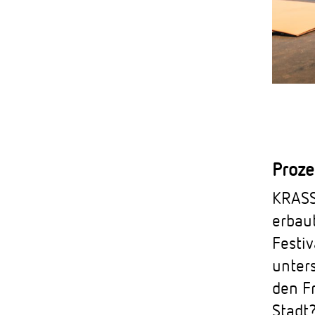
Proze
KRASS
erbau
Festi
unter
den F
Stadt